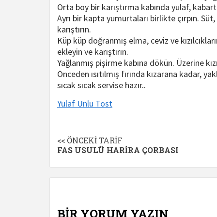
Orta boy bir karıştırma kabında yulaf, kabartm
Ayrı bir kapta yumurtaları birlikte çırpın. Sü
karıştırın.
Küp küp doğranmış elma, ceviz ve kızılcıkların
ekleyin ve karıştırın.
Yağlanmış pişirme kabına dökün. Üzerine kızıl
Önceden ısıtılmış fırında kızarana kadar, yakla
sıcak sıcak servise hazır..
Yulaf Unlu Tost
Continue
<< ÖNCEKI TARIF
FAS USULÜ HARIRA ÇORBASI
Reading
BİR YORUM YAZIN