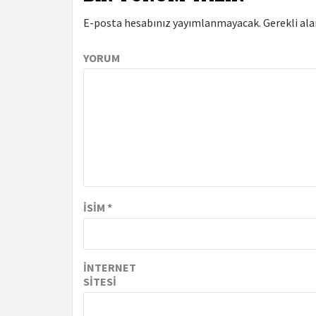
E-posta hesabınız yayımlanmayacak.
Gerekli al
YORUM
İSIM
*
İNTERNET
SITESI