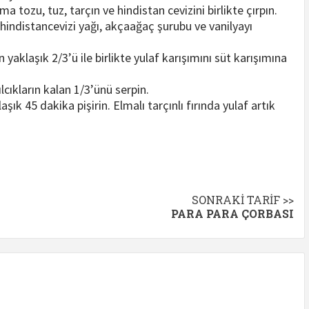
a tozu, tuz, tarçın ve hindistan cevizini birlikte çırpın.
t, hindistancevizi yağı, akçaağaç şurubu ve vanilyayı
 yaklaşık 2/3’ü ile birlikte yulaf karışımını süt karışımına
cıkların kalan 1/3’ünü serpin.
şık 45 dakika pişirin. Elmalı tarçınlı fırında yulaf artık
SONRAKI TARIF >>
PARA PARA ÇORBASI