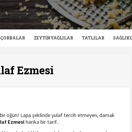
ÇORBALAR
ZEYTINYAĞLILAR
TATLILAR
SAĞLIKL
ulaf Ezmesi
 bir öğün! Lapa şeklinde yulaf tercih etmeyen, damak
ulaf Ezmesi
harika bir tarif..