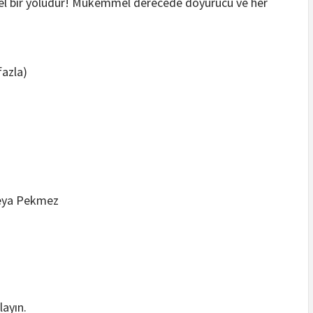
l bir yoludur! Mükemmel derecede doyurucu ve her
fazla)
veya Pekmez
layın.