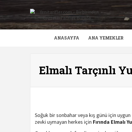
Skip
to
content
ANASAYFA
ANA YEMEKLER
Elmalı Tarçınlı Y
Soğuk bir sonbahar veya kış günü için uygun
zevki uymayan herkes için
Fırında Elmalı Y